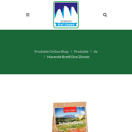
Produkte Online Shop
Produkte
de
Marende Brettl Drei Zinnen