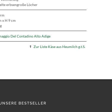
elte erbsengroße Löcher
orm
 x H 9 cm
kg
maggio Del Contadino Alto Adige
Zur Liste Käse aus Heumilch g.t.S.
UNSERE BESTSELLER