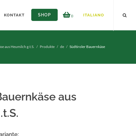
SHOP
KONTAKT
ITALIANO
()
se aus Heumilch g.t.S.
Produkte
de
Südtiroler Bauernkäse
 Bauernkäse aus
t.S.
ariante: