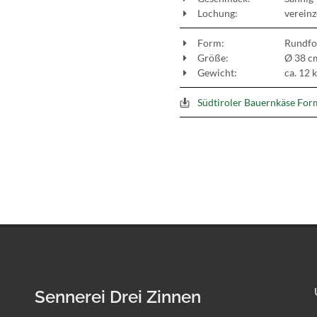
Lochung:
vereinz
Form:
Rundf
Größe:
Ø 38 cm
Gewicht:
ca. 12 
Südtiroler Bauernkäse For
Sennerei Drei Zinnen