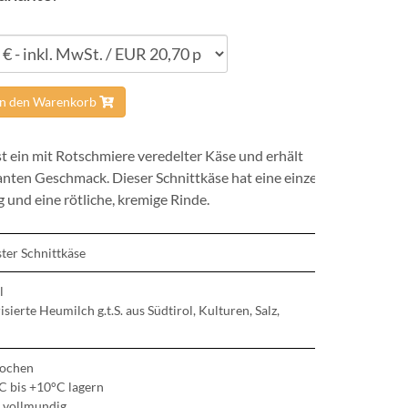
In den Warenkorb
st ein mit Rotschmiere veredelter Käse und erhält
kanten Geschmack. Dieser Schnittkäse hat eine einzeln
 und eine rötliche, kremige Rinde.
ter Schnittkäse
l
sierte Heumilch g.t.S. aus Südtirol, Kulturen, Salz,
Wochen
C bis +10°C lagern
 vollmundig