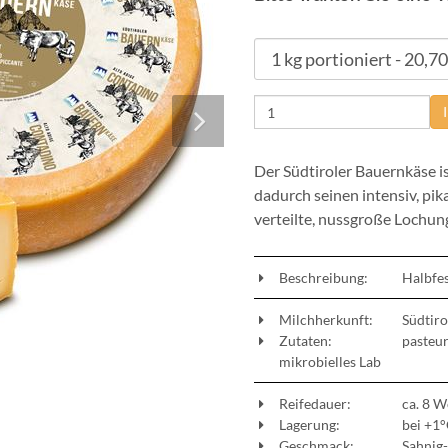
Der Südtiroler Bauernkäse i
dadurch seinen intensiv, pi
verteilte, nussgroße Lochung
Beschreibung:
Halbfes
Milchherkunft:
Südtiro
Zutaten:
pasteuri
mikrobielles Lab
Reifedauer:
ca. 8 
Lagerung:
bei +1°
Geschmack:
Sahnig-